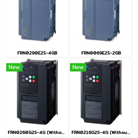
FRN0290E2S-4GB
FRN0069E2S-2GB
New
New
FRN0260G2S-4G (Without Keypad)
FRN0216G2S-4G (Without Keypad)