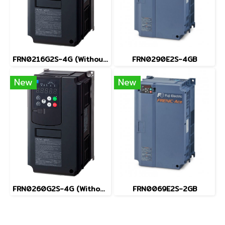
FRN0216G2S-4G (Without Keypad)
FRN0290E2S-4GB
New
New
FRN0260G2S-4G (Without Keypad)
FRN0069E2S-2GB