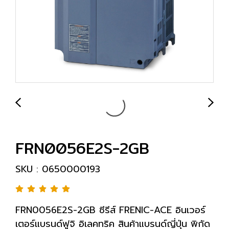
FRN0056E2S-2GB
SKU : 0650000193
FRN0056E2S-2GB ซีรีส์ FRENIC-ACE อินเวอร์
เตอร์แบรนด์ฟูจิ อิเลคทริค สินค้าแบรนด์ญี่ปุ่น พิกัด