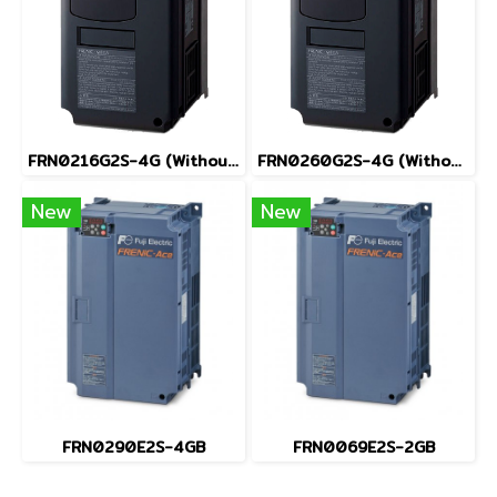
FRN0216G2S-4G (Without Keypad)
FRN0260G2S-4G (Without Keypad)
New
New
FRN0290E2S-4GB
FRN0069E2S-2GB