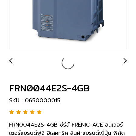
FRN0044E2S-4GB
SKU : 0650000015
FRN0044E2S-4GB ซีรีส์ FRENIC-ACE อินเวอร์
เตอร์แบรนด์ฟูจิ อิเลคทริค สินค้าแบรนด์ญี่ปุ่น พิกัด