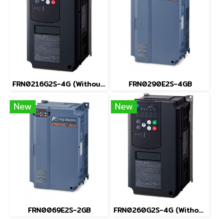
FRN0216G2S-4G (Without Keypad)
FRN0290E2S-4GB
New
New
FRN0069E2S-2GB
FRN0260G2S-4G (Without Keypad)