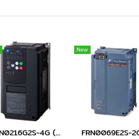
New
FRN0216G2S-4G (Without Keypad)
FRN0069E2S-2