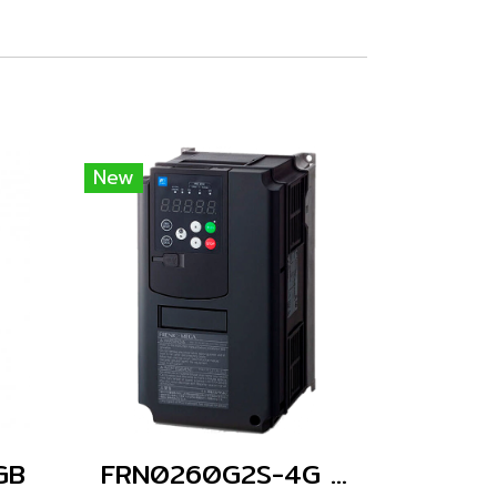
New
GB
FRN0260G2S-4G (Without Keypad)