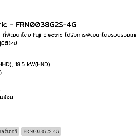
ectric - FRN0038G2S-4G
สูง ที่พัฒนาโดย Fuji Electric ได้รับการพัฒนาโดยรวบรวมเทคโ
ิติใหม่
W(HHD), 18.5 kW(HND)
)
.
มร้อน
วอร์เตอร์
FRN0038G2S-4G