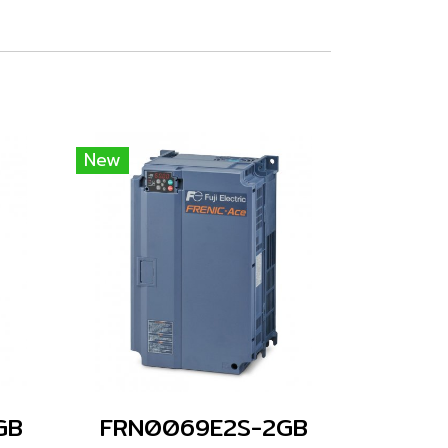
New
GB
FRN0069E2S-2GB