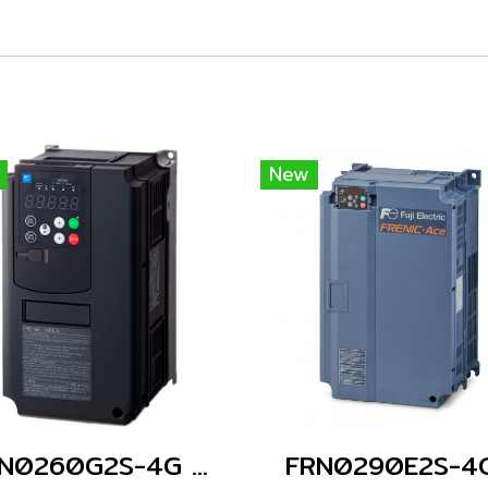
New
FRN0260G2S-4G (Without Keypad)
FRN0290E2S-4