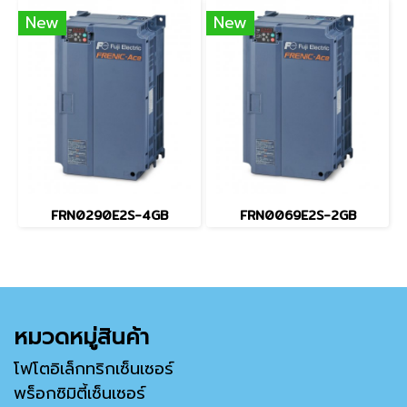
New
New
FRN0290E2S-4GB
FRN0069E2S-2GB
หมวดหมู่สินค้า
โฟโตอิเล็กทริกเซ็นเซอร์
พร็อกซิมิตี้เซ็นเซอร์