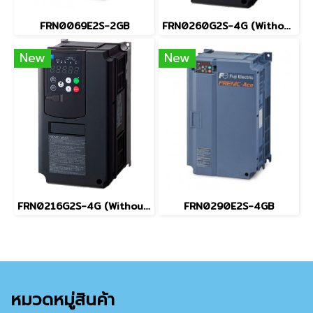
FRN0069E2S-2GB
FRN0260G2S-4G (Without Keypad)
New
New
FRN0216G2S-4G (Without Keypad)
FRN0290E2S-4GB
หมวดหมู่สินค้า