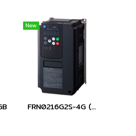
New
GB
FRN0216G2S-4G (Without Keypad)