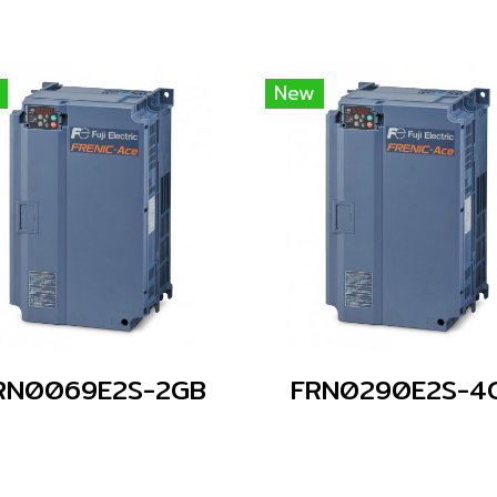
New
RN0069E2S-2GB
FRN0290E2S-4