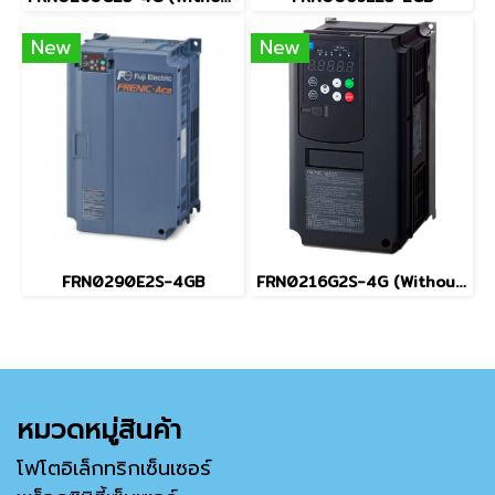
New
New
FRN0290E2S-4GB
FRN0216G2S-4G (Without Keypad)
หมวดหมู่สินค้า
โฟโตอิเล็กทริกเซ็นเซอร์