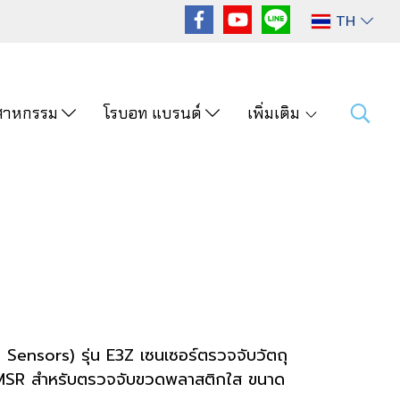
TH
ุตสาหกรรม
โรบอท แบรนด์
เพิ่มเติม
c Sensors) รุ่น E3Z เซนเซอร์ตรวจจับวัตถุ
์ MSR สำหรับตรวจจับขวดพลาสติกใส ขนาด