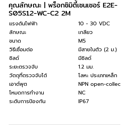
คุณลักษณะ | พร็อกซิมิตี้เซนเซอร์ E2E-
S05S12-WC-C2 2M
แรงดันไฟฟ้า
10 - 30 VDC
ลักษณะ
เกลียว
ขนาด
M5
วิธีเชื่อมต่อ
มีสายในตัว (2 ม.)
ชิลด์
มีชิลด์
ระยะตรวจจับ
1.2 มม.
วัตถุที่ตรวจจับได้
โลหะ ประเภทเหล็ก
เอาต์พุต
NPN open-collector
โหมดการทำงาน
NC
ระดับการป้องกัน
IP67