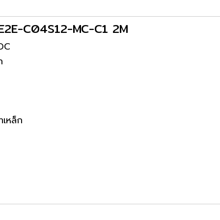
อร์ E2E-C04S12-MC-C1 2M
VDC
ก
ทเหล็ก