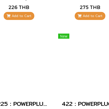
closure design with
through wiring • 2
226 THB
275 THB
ubbed grip areas •
inclination • 32 A
bberised cable gland
receptacles are desi
Add to Cart
Add to Cart
 sealing • strain relief
for adding an auxili
d protection against
contact switch
king • thread lock and
New
ty slid • area for self-
adhesive labels
13225 : POWERPLUG 3P+N+E 125A400Vผู้(IP67)