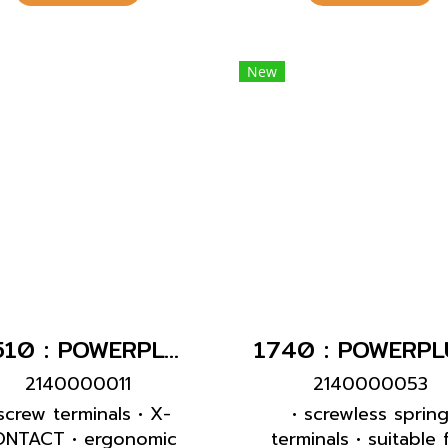
le gland and sealing •
strain relief and
ection against kinking
New
enclosure with thread
k • two safety slides •
products with pilot
contact on request
14510 : POWERPLUG 3P+N+E 16A400Vเมียกลางทาง(IP44)
2140000011
2140000053
 screw terminals • X-
• screwless sprin
NTACT • ergonomic
terminals • suitable 