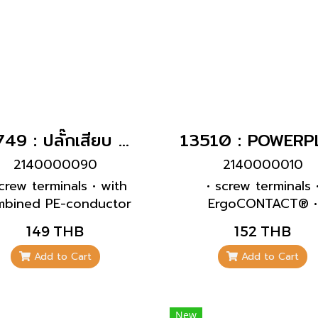
10749 : ปลั๊กเสียบ SCHUKO สีเทา ผู้(16A)
2140000090
2140000010
screw terminals • with
• screw terminals 
mbined PE-conductor
ErgoCONTACT® •
acc. to german and
ergonomic enclosu
149 THB
152 THB
nch-belgian standard •
design with nubbed 
 grommet • for cables
areas • rubberised c
Add to Cart
Add to Cart
to 3 x 2.5 mm², up to
gland with sealing • s
H07RN-F
relief and protecti
against kinking • th
New