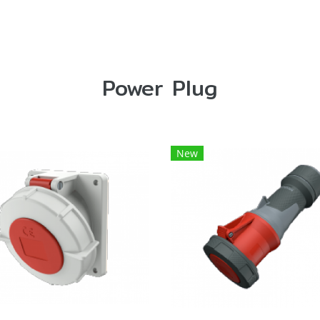
Power Plug
New