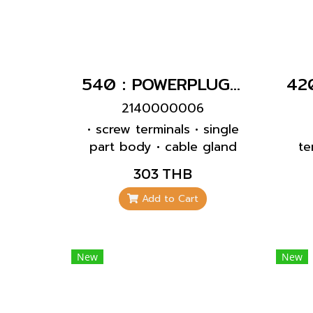
540 : POWERPLUG 2P+E 16A230Vเมียกลางทาง(IP67)
2140000006
• screw terminals • single
part body • cable gland
te
and sealing • strain relief
thr
303 THB
and protection against
fi
kinking
c
Add to Cart
rec
fo
New
New