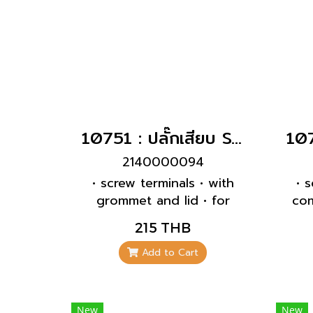
10751 : ปลั๊กเสียบ SCHUKO สีเทา เมียกลางทาง(16A)
2140000094
• screw terminals • with
• 
grommet and lid • for
co
cables up to 3 x 2.5 mm²,
215 THB
up to H07RN-F
fre
with
Add to Cart
up 
New
New