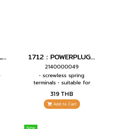
13510 : POWERPLUG 3P+N+E 16A400Vผู้(IP44)
1712 : POWERPLUG 3P+E 16A400Vเมียฝัง(IP67)
2140000049
•
• screwless spring
terminals • suitable for
re
through wiring • straight •
319 THB
grip
blanking flange to close
able
unused apertures part
Add to Cart
train
no. 41419
on
read
New