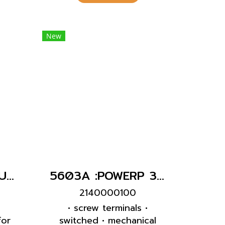
for adding an auxiliary
contact switch
New
1740 : POWERPLUG 3P+E 32A400Vเมียฝังเฉียง(IP44)
5603A :POWERP 3P+N+E 16A400VเมียติดผนังInterlock
2140000100
g
• screw terminals •
for
switched • mechanical