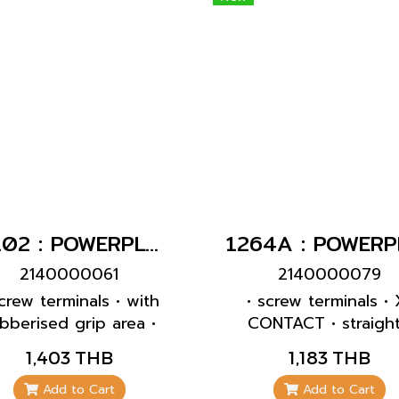
lock and safety slid •
for self-adhesive la
14102 : POWERPLUG 2P+E 63A230Vเมียกลางทาง(IP44)
2140000061
2140000079
screw terminals • with
• screw terminals • 
bberised grip area •
CONTACT • straight
rame terminals • X-
receptacles with pil
1,403 THB
1,183 THB
NTACT • highly heat
contact: part no. + i
stant contact carrier •
P
Add to Cart
Add to Cart