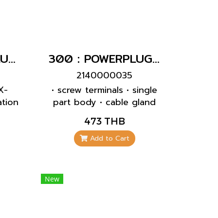
209A : POWERPLUG 3P+N+E 63A400Vเมียฝังเฉียง(IP67)
300 : POWERPLUG 3P+N+E 32A400Vผู้(IP67)
2140000035
X-
• screw terminals • single
ation
part body • cable gland
lot
and sealing • strain relief
473 THB
ndex
and protection against
kinking
Add to Cart
New