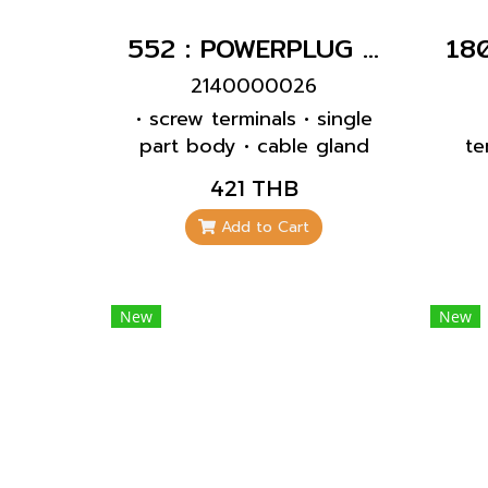
552 : POWERPLUG 2P+E 32A230Vเมียกลางทาง(IP67)
2140000026
• screw terminals • single
part body • cable gland
te
and sealing • strain relief
t
421 THB
and protection against
inc
kinking
are
Add to Cart
a
New
New