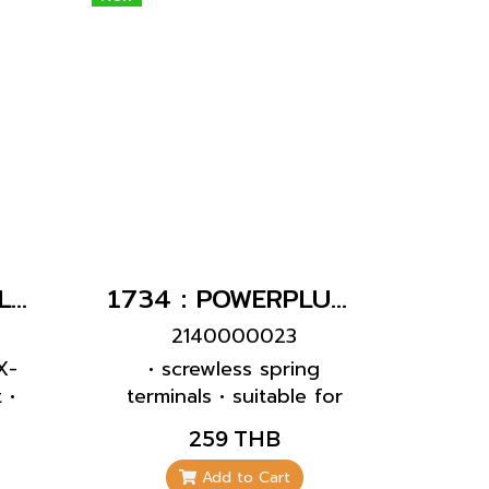
 area
bels
1264A : POWERPLUG 2P+E 63A230Vเมียฝัง(IP67)
1734 : POWERPLUG 2P+E 32A230Vเมียฝังเฉียง(IP44)
2140000023
X-
• screwless spring
 •
terminals • suitable for
ot
through wiring • 20°
259 THB
ndex
inclination • 32 A
receptacles are designed
Add to Cart