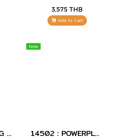
0°
DUO-interlock •
3,575 THB
receptacles can be
gned
padlocked
Add to Cart
ary
New
422 : POWERPLUG 3P+N+E 32A400Vเมียลอย(IP44)
14502 : POWERPLUG 2P+E 16A230Vเมียกลางทาง(IP44)