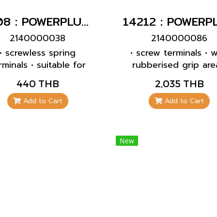
1808 : POWERPLUG 3P+N+E 32A400Vเมียฝังเฉียง(IP67)
2140000038
2140000086
• screwless spring
• screw terminals • w
rminals • suitable for
rubberised grip are
hrough wiring • 20°
frame terminals • 
440 THB
2,035 THB
lination • receptacles
CONTACT • cable gl
 designed for adding
and sealing • strain re
Add to Cart
Add to Cart
n auxiliary contact
and protection agai
switch
kinking • enclosure 
thread lock • two sa
New
slides • products w
pilot contact on req