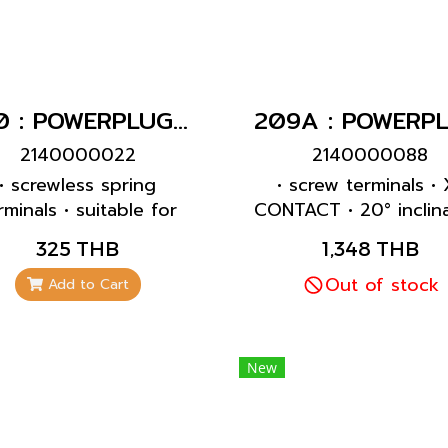
420 : POWERPLUG 2P+E 32A230Vเมียติดผนัง(IP44)
2140000022
2140000088
• screwless spring
• screw terminals • 
rminals • suitable for
CONTACT • 20° inclin
ough wiring • internal
• receptacles with pi
325 THB
1,348 THB
xing • enclosure base
contact: part no. + i
an be turned 180° •
Out of stock
P
Add to Cart
eptacles are designed
r adding an auxiliary
contact switch
New