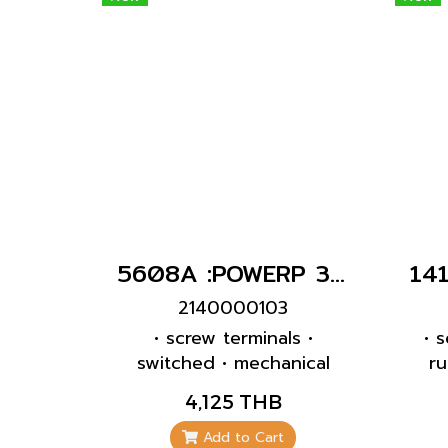
5608A :POWERP 3P+N+E 32A400VเมียติดผนังInterlock
2140000103
• screw terminals •
• 
switched • mechanical
ru
DUO-interlock •
f
4,125 THB
receptacles can be
CO
padlocked
resi
Add to Cart