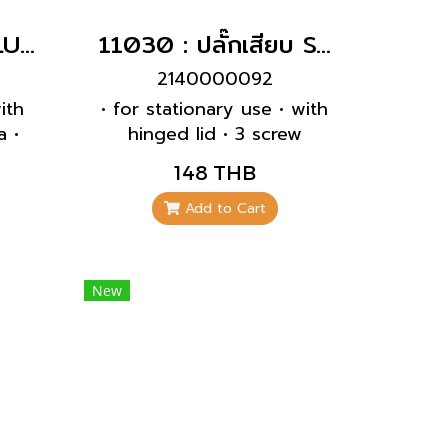
14212 : POWERPLUG 3P+N+E 63A400Vเมียกลางทาง(IP67)
11030 : ปลั๊กเสียบ SCHUKO สีเทา เมียฝัง(16A)
2140000092
ith
• for stationary use • with
a •
hinged lid • 3 screw
X-
terminals as connecting
148 THB
and
terminals for 1.5 – 2.5
lief
mm²
Add to Cart
nst
with
fety
New
ith
uest