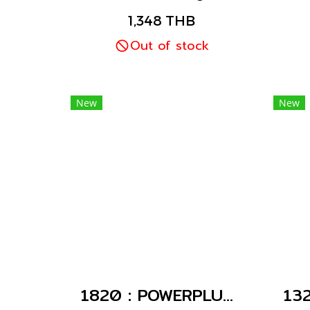
receptacles with pilot
en
1,348 THB
contact: part no. + index
n
Out of stock
P
ru
with
an
kin
New
New
safe
1820 : POWERPLUG 3P+N+E 32A400Vเมียฝัง(IP67)