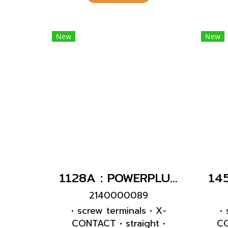
cab
prot
New
New
• 
loc
1128A : POWERPLUG 3P+N+E 63A400Vเมียฝัง(IP67)
2140000089
• screw terminals • X-
•
CONTACT • straight •
CO