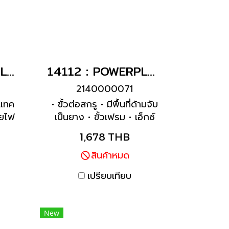
1145A : POWERPLUG 3P+N+E 63A400Vเมียติดผนัง(IP44)
14112 : POWERPLUG 3P+N+E 63A400Vเมียกลางทาง(IP44)
2140000071
นแทค
• ขั้วต่อสกรู • มีพื้นที่ด้ามจับ
ายไฟ
เป็นยาง • ขั้วเฟรม • เอ็กซ์
ยใน •
คอนแทค • ตัวพาหน้าสัมผัส
1,678 THB
ารถ
ทนความร้อนสูง • เคเบิลแก
6 จุด
ลนด์และการซีล • อุปกรณ์จับ
สินค้าหมด
 •
ยึดและป้องกันการหักงอ •
เปรียบเทียบ
ำร่อง
ตัวเครื่องมีระบบล็อคเกลียว •
สไลด์นิรภัย 2 อัน •
ผลิตภัณฑ์ที่มีการติดต่อ
New
นำร่องตามคำขอ