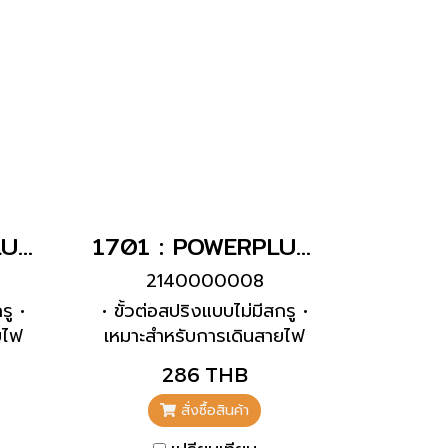
1704 : POWERPLUG 3P+E 16A400Vเมียฝังเฉียง(IP67)
1701 : POWERPLUG 2P+E 16A230Vเมียฝังเฉียง(IP67)
2140000008
รู •
• ขั้วต่อสปริงแบบไม่มีสกรู •
ยไฟ
เหมาะสำหรับการเดินสายไฟ
ียง
แบบทะลุผ่าน • ความเอียง
286 THB
20°
สั่งซื้อสินค้า