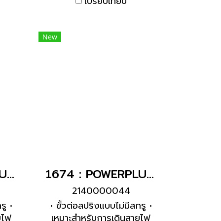
เปรียบเทียบ
New
1724 : POWERPLUG 3P+E 16A400Vเมียติดผนัง(IP44)
1674 : POWERPLUG 3P+E 16A400Vเมียฝัง(IP44)
2140000044
รู •
• ขั้วต่อสปริงแบบไม่มีสกรู •
ยไฟ
เหมาะสำหรับการเดินสายไฟ