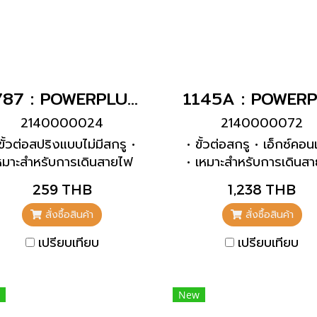
1787 : POWERPLUG 2P+E 32A230Vเมียฝัง(IP44)
2140000024
2140000072
ขั้วต่อสปริงแบบไม่มีสกรู •
• ขั้วต่อสกรู • เอ็กซ์คอ
หมาะสำหรับการเดินสายไฟ
• เหมาะสำหรับการเดินส
แบบทะลุผ่าน • ตรง
แบบทะลุผ่าน • การยึดภา
259 THB
1,238 THB
ฐานของตัวเครื่องสาม
หมุนได้ 180° • มีจุดยึด 
สั่งซื้อสินค้า
สั่งซื้อสินค้า
เพื่อรองรับขั้วต่อพิเศษ
เปรียบเทียบ
เปรียบเทียบ
ผลิตภัณฑ์ที่มีหน้าสัมผัสน
ตามคำขอ
New