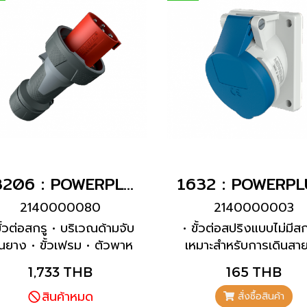
13206 : POWERPLUG 3P+E 63A400Vผู้(IP44)
2140000080
2140000003
ขั้วต่อสกรู • บริเวณด้ามจับ
• ขั้วต่อสปริงแบบไม่มีสก
็นยาง • ขั้วเฟรม • ตัวพาห
เหมาะสำหรับการเดินสา
้าสัมผัสทนความร้อนสูง •
แบบทะลุผ่าน • ความเอ
1,733 THB
165 THB
้าสัมผัสชุบนิกเกิล • เคเบิล
20° • เต้ารับ 32 A ได้ร
ลนด์และการซีล • อุปกรณ์
สินค้าหมด
ออกแบบมาเพื่อเพิ่มสวิตช
สั่งซื้อสินค้า