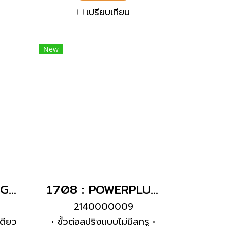
เปรียบเทียบ
New
282 : POWERPLUG 3P+E 16A400Vผู้(IP67)
1708 : POWERPLUG 2P+E 16A230Vเมียฝัง(IP67)
2140000009
เดียว
• ขั้วต่อสปริงแบบไม่มีสกรู •