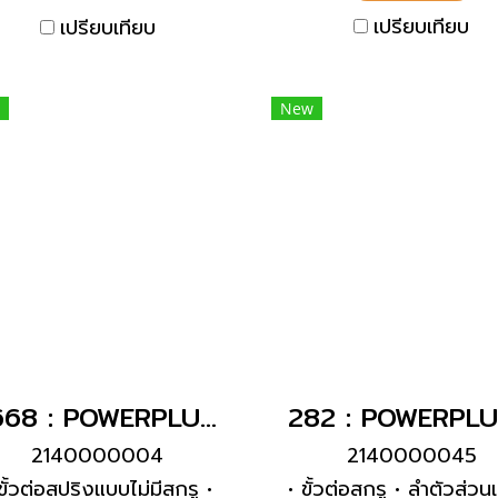
บยึดและป้องกันการหักงอ •
สัมผัสเสริม
เปรียบเทียบ
เปรียบเทียบ
วเครื่องมีระบบล็อคเกลียว •
สไลด์นิรภัย 2 อัน
New
1668 : POWERPLUG 2P+E 16A230Vเมียฝัง(IP44)
2140000004
2140000045
ขั้วต่อสปริงแบบไม่มีสกรู •
• ขั้วต่อสกรู • ลำตัวส่วน