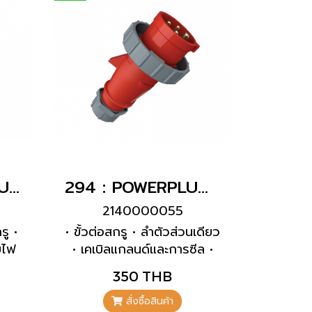
1632 : POWERPLUG 2P+E 16A230Vเมียฝังเฉียง(IP44)
294 : POWERPLUG 3P+E 32A400Vผู้(IP67)
2140000055
รู •
• ขั้วต่อสกรู • ลำตัวส่วนเดียว
ยไฟ
• เคเบิลแกลนด์และการซีล •
ียง
อุปกรณ์จับยึดและป้องกันการ
350 THB
ับการ
หักงอ
์หน้า
สั่งซื้อสินค้า