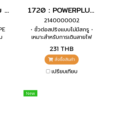
10838 : ปลั๊กเสียบ SCHUKO สีฟ้า ผู้(16A)
1720 : POWERPLUG 2P+E 16A230Vเมียติดผนัง(IP44)
2140000002
 PE
• ขั้วต่อสปริงแบบไม่มีสกรู •
ม
เหมาะสำหรับการเดินสายไฟ
ะ
แบบทะลุผ่าน • การยึดภายใน •
231 THB
ี
เต้ารับ 4 p และ 5 p กล่อง
ลที่
หุ้มสามารถหมุนได้ 180°
สั่งซื้อสินค้า
มม.²
เปรียบเทียบ
New