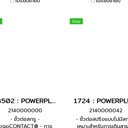
เปรียบเทียบ
เปรียบเทียบ
หน้าสัมผัสเสริม
New
13502 : POWERPLUG 2P+E 16A230Vผู้(IP54)
2140000000
2140000042
• ขั้วต่อสกรู •
• ขั้วต่อสปริงแบบไม่มีสก
ErgoCONTACT® • การ
เหมาะสำหรับการเดินสา