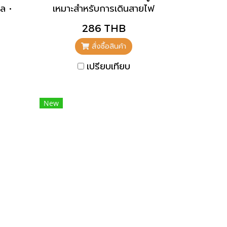
ล •
เหมาะสำหรับการเดินสายไฟ
นการ
แบบทะลุผ่าน • ตรง • หน้า
286 THB
แปลนปิดเพื่อปิดช่องที่ไม่ได้ใช้
หมายเลขชิ้นส่วน 41419
สั่งซื้อสินค้า
เปรียบเทียบ
New