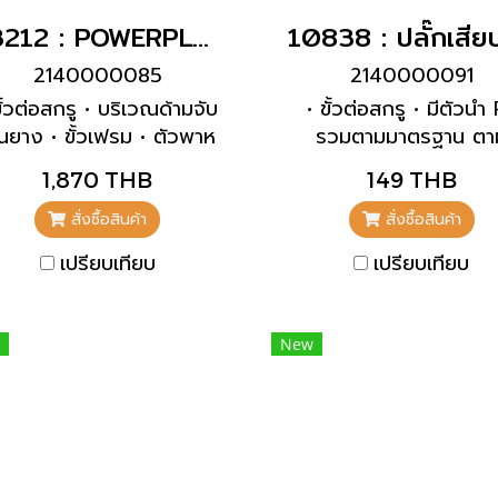
13212 : POWERPLUG 3P+N+E 63A400Vผู้(IP67)
2140000085
2140000091
ขั้วต่อสกรู • บริเวณด้ามจับ
• ขั้วต่อสกรู • มีตัวนำ
็นยาง • ขั้วเฟรม • ตัวพาห
รวมตามมาตรฐาน ตา
้าสัมผัสทนความร้อนสูง •
มาตรฐานเยอรมันแล
1,870 THB
149 THB
้าสัมผัสชุบนิกเกิล • เคเบิล
ฝรั่งเศส-เบลเยียม • ม
ลนด์และการซีล • อุปกรณ์
วงแหวน • สำหรับสายเคเบิ
สั่งซื้อสินค้า
สั่งซื้อสินค้า
บยึดและป้องกันการหักงอ •
มีขนาดสูงสุด 3 x 2.5 
เปรียบเทียบ
เปรียบเทียบ
วเครื่องมีระบบล็อคเกลียว •
จนถึง H07RN-F
สไลด์นิรภัย 2 อัน
New