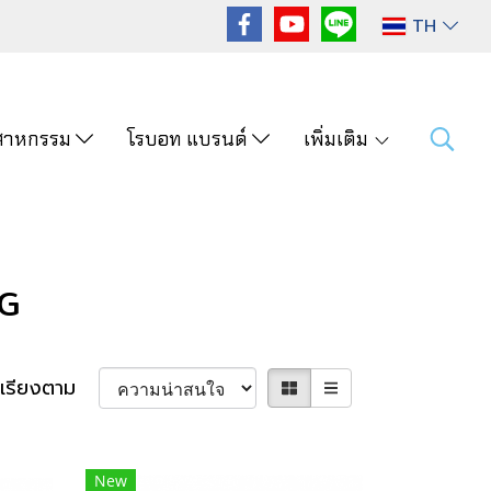
TH
ุตสาหกรรม
โรบอท แบรนด์
เพิ่มเติม
G
เรียงตาม
New