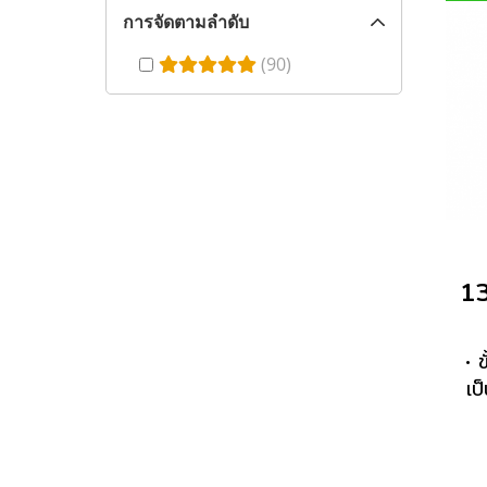
การจัดตามลำดับ
(90)
• 
เป
น
หน
แก