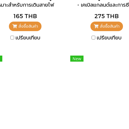
หมาะสำหรับการเดินสายไฟ
• เคเบิลแกลนด์และการซี
บบทะลุผ่าน • ตรง • หน้า
อุปกรณ์จับยึดและป้องกั
165 THB
275 THB
นปิดเพื่อปิดช่องที่ไม่ได้ใช้
หักงอ
หมายเลขชิ้นส่วน 41419
สั่งซื้อสินค้า
สั่งซื้อสินค้า
เปรียบเทียบ
เปรียบเทียบ
New