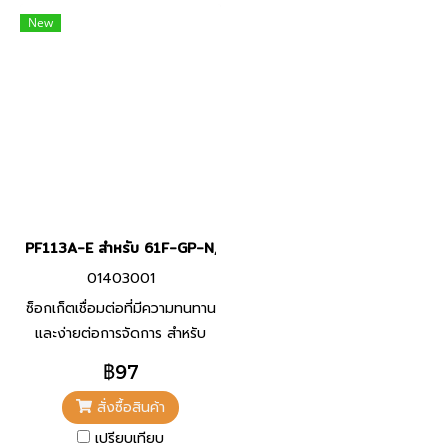
New
PF113A-E สำหรับ 61F-GP-N, 61F-GP-N8
01403001
ซ็อกเก็ตเชื่อมต่อที่มีความทนทาน
และง่ายต่อการจัดการ สำหรับ
Level Switch รุ่น 61F-GP-N,
฿97
61F-GP-N8
สั่งซื้อสินค้า
เปรียบเทียบ