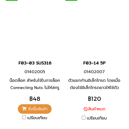
F03-03 SUS316
F03-14 5P
01402005
01402007
น็อตล็อค สำหรับใช้ในการล็อค
ตัวแยกก้านอิเล็กโทรด โดยเมื่อ
Connecting Nuts ไม่ให้สกรู
ต้องใช้อิเล็กโทรดยาวให้ใช้ตัว
หลุดออกไปหรือคลายตัว
แยกที่แต่ละข้อต่อ (ทุกๆ 1 ม.)
฿48
฿120
เพื่อป้องกันไม่ให้อิเล็กโทรด
สั่งซื้อสินค้า
สินค้าหมด
สัมผัสกัน
เปรียบเทียบ
เปรียบเทียบ