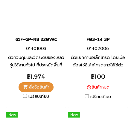
61F-GP-N8 220VAC
F03-14 3P
01401003
01402006
ตัวควบคุมและวัดระดับของเหลว
ตัวแยกก้านอิเล็กโทรด โดยเมื่อ
รุ่นใช้งานทั่วไป ที่ประหยัดพื้นที่
ต้องใช้อิเล็กโทรดยาวให้ใช้ตัว
เหมาะอย่างยิ่งสำหรับการลด
แยกที่แต่ละข้อต่อ (ทุกๆ 1 ม.)
฿1,974
฿100
ขนาดแผงควบคุม บำรุงรักษา
เพื่อป้องกันไม่ให้อิเล็กโทรด
สั่งซื้อสินค้า
สินค้าหมด
ง่าย
สัมผัสกัน
เปรียบเทียบ
เปรียบเทียบ
New
New