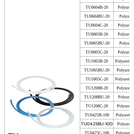
TU0604B-20
Polyuret
TU0604BU-20
Polyure
TU0604C-20
Polyuret
TU0805B-20
Polyuret
TU0805BU-20
Polyure
TU0805C-20
Polyuret
TU1065B-20
Polyuretha
TU1065BU-20
Polyureth
TU1065C-20
Polyuretha
TU1208B-20
Polyureth
TU1208BU-20
Polyuret
TU1208C-20
Polyureth
TU0425B-100
Polyureth
TU0425BU-100
Polyuret
TU0425C-100
Polyureth