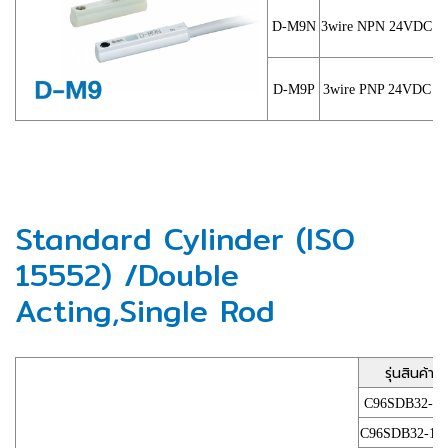
D-M9N
3wire NPN 24VDC
D-M9P
3wire PNP 24VDC
Standard Cylinder (ISO
15552) /Double
Acting,Single Rod
รุ่นสินค้า
C96SDB32-50
C96SDB32-10