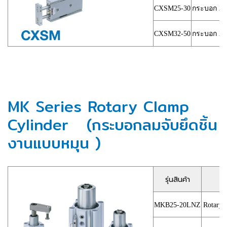
CXSM25-30
กระบอก 2 แ
CXSM32-50
กระบอก 2 แ
MK Series Rotary Clamp
Cylinder (กระบอกลมจับยึดชิ้น
งานแบบหมุน )
รุ่นสินค้า
MKB25-20LNZ
Rotary 