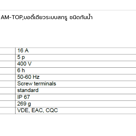
AM-TOP,บอดี้เดียวระบบสกรู ชนิดกันน้ำ