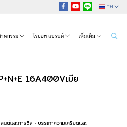
TH
ุตสาหกรรม
โรบอท แบรนด์
เพิ่มเติม
P+N+E 16A400Vเมีย
ิลแกลนด์และการซีล • บรรเทาความเครียดและ