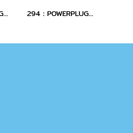
282 : POWERPLUG 3P+E 16A400Vผู้(IP67)
294 : POWERPLUG 3P+E 32A400Vผู้(IP67)