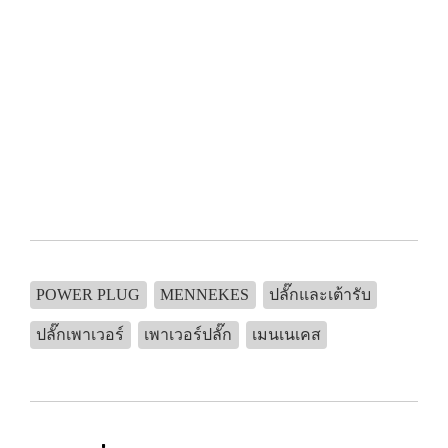
POWER PLUG
MENNEKES
ปลั๊กและเต้ารับ
ปลั๊กเพาเวอร์
เพาเวอร์ปลั๊ก
เมนเนเคส