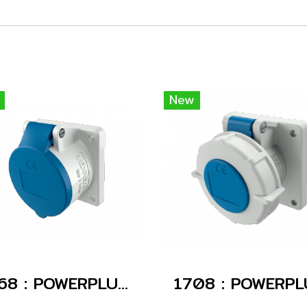
New
1668 : POWERPLUG 2P+E 16A230Vเมียฝัง(IP44)