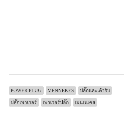
POWER PLUG
MENNEKES
ปลั๊กและเต้ารับ
ปลั๊กเพาเวอร์
เพาเวอร์ปลั๊ก
เมนเนเคส