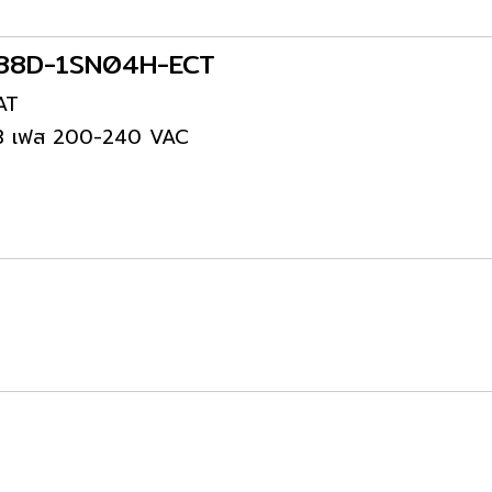
 R88D-1SN04H-ECT
AT
/3 เฟส 200-240 VAC