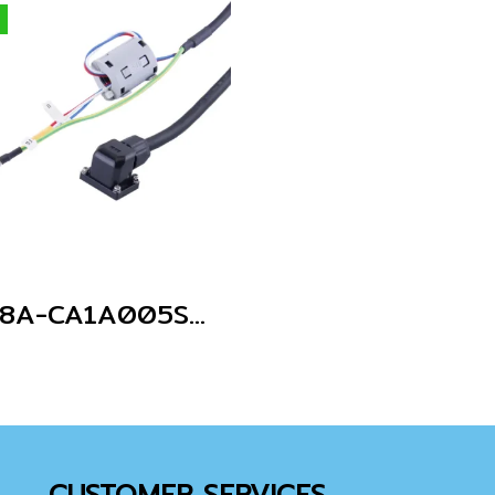
R88A-CA1A005S สายไฟสำหรับเซอร์โวมอเตอร์