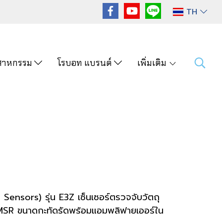
TH
ุตสาหกรรม
โรบอท แบรนด์
เพิ่มเติม
c Sensors) รุ่น E3Z เซ็นเซอร์ตรวจจับวัตถุ
 MSR ขนาดกะทัดรัดพร้อมแอมพลิฟายเออร์ใน