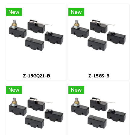
New
New
Z-15GQ21-B
Z-15GS-B
New
New