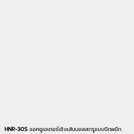
HNR-30S
แอคชูเอเตอร์เชิงเส้นบอลสกรูแบบปิดผนึก