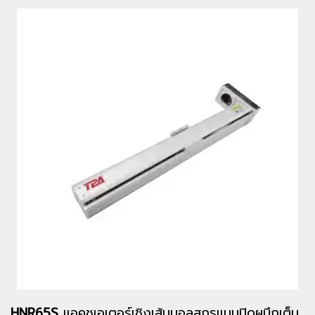
HNR65S
แอคชูเอเตอร์เชิงเส้นบอลสกรูแบบปิดผนึกเต็ม