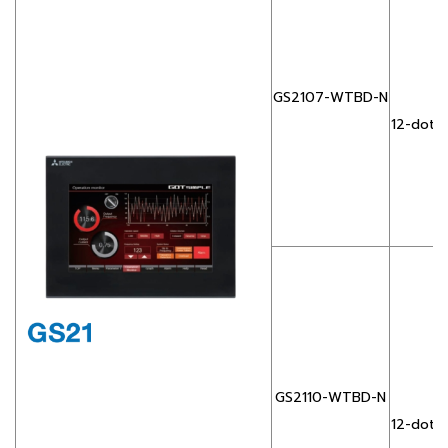
GS2107-WTBD-N
12-dot s
GS2110-WTBD-N
12-dot s